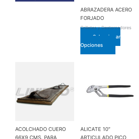
ABRAZADERA ACERO
FORJADO
Grilletes y Destorcedores
Seleccionar
Este
Opciones
producto
tiene
múltiples
variantes.
Las
opciones
se
pueden
elegir
en
ACOLCHADO CUERO
ALICATE 10″
la
66X9 CMS. PARA
ARTICULADO PICO