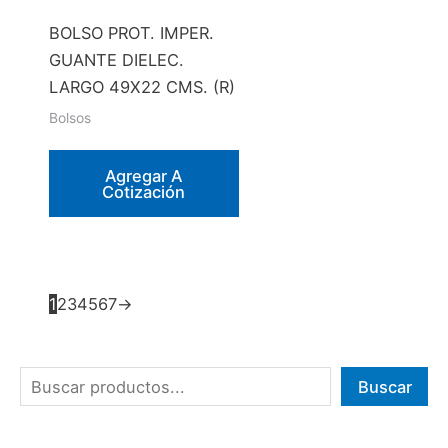
BOLSO PROT. IMPER.
GUANTE DIELEC.
LARGO 49X22 CMS. (R)
Bolsos
Agregar A
Cotización
1
2
3
4
5
6
7
→
B
Buscar
u
s