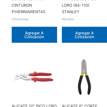
página
CINTURON
LORO (84-110)
de
P/HERRAMIENTAS
STANLEY
producto
Cinturones
Alicates
Agregar A
Agregar A
Cotización
Cotización
ALICATE 10″ PICO LORO
ALICATE 6″ CORTE