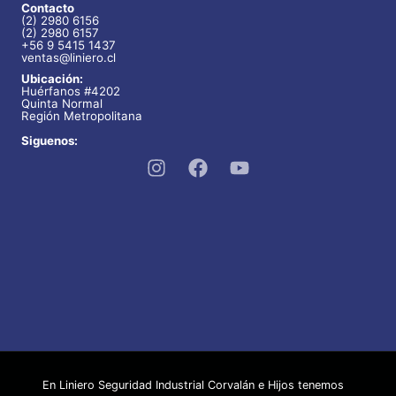
Contacto
o
o
t
(2) 2980 6156
(2) 2980 6157
s
s
+56 9 5415 1437
o
ventas@liniero.cl
s
Ubicación:
Huérfanos #4202
Quinta Normal
Región Metropolitana
Siguenos:
En Liniero Seguridad Industrial Corvalán e Hijos tenemos