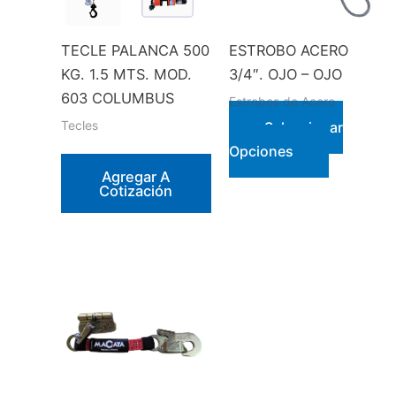
TECLE PALANCA 500
ESTROBO ACERO
KG. 1.5 MTS. MOD.
3/4″. OJO – OJO
603 COLUMBUS
Estrobos de Acero
Tecles
Seleccionar
Este
Opciones
producto
Agregar A
Cotización
tiene
múltiples
variantes.
Las
opciones
se
pueden
elegir
en