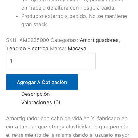
en trabajo de altura con riesgo a caída.
Producto externo a pedido. No se mantiene
gran stock.
SKU:
AM3225000
Categorías:
Amortiguadores
,
Tendido Electrico
Marca:
Macaya
AMORTIGUADOR
EN
Y
CINTA
Agregar A Cotización
TUBULAR
Descripción
GANCHO
Valoraciones (0)
ORION
110
Amortiguador con cabo de vida en Y, fabricado en
MM.
cinta tubular que otorga elasticidad lo que permite
(MACAYA)
el retraimiento de la misma dando al usuario mayor