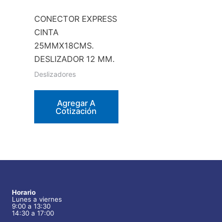
la
CONECTOR EXPRESS
página
CINTA
de
25MMX18CMS.
producto
DESLIZADOR 12 MM.
Deslizadores
Agregar A
Cotización
Horario
Lunes a viernes
9:00 a 13:30
14:30 a 17:00