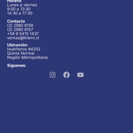
Horario
u
t
Lunes a viernes
o
9:00 a 13:30
c
14:30 a 17:00
o
s
t
Contacto
s
(2) 2980 6156
o
(2) 2980 6157
+56 9 5415 1437
ventas@liniero.cl
s
Ubicación:
Huérfanos #4202
Quinta Normal
Región Metropolitana
Siguenos: