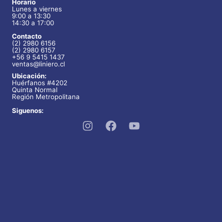
Horario
u
t
Lunes a viernes
o
9:00 a 13:30
c
14:30 a 17:00
o
s
t
Contacto
s
(2) 2980 6156
o
(2) 2980 6157
+56 9 5415 1437
ventas@liniero.cl
s
Ubicación:
Huérfanos #4202
Quinta Normal
Región Metropolitana
Siguenos: