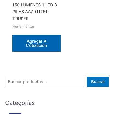
150 LUMENES 1 LED 3
PILAS AAA (11751)
TRUPER
Herramientas
Agregar A
Cotización
B
Buscar
u
s
Categorías
c
a