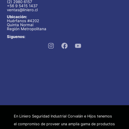
o
(2) 2980 6157
+56 9 5415 1437
ventas@liniero.cl
s
Ubicación:
Huérfanos #4202
Quinta Normal
Región Metropolitana
Siguenos:
En Liniero Seguridad Industrial Corvalán e Hijos tenemos
el compromiso de proveer una amplia gama de productos