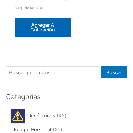
producto
Seguridad Vial
Agregar A
Cotización
B
Buscar
u
s
Categorías
c
a
4
Dieléctricos
42
r
2
3
Equipo Personal
35
p