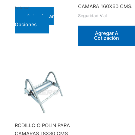
CAMARA 160X60 CMS.
Fabrica
Seguridad Vial
Seleccionar
Este
Opciones
producto
Agregar A
Cotización
tiene
múltiples
variantes.
Las
opciones
se
pueden
elegir
en
la
página
RODILLO O POLIN PARA
de
CAMARAS 18X30 CMS.