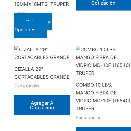
Cotización
19MMX18MTS. TRUPER
Cintas
Seleccionar
Este
Opciones
producto
tiene
múltiples
variantes.
Las
CIZALLA 29″
opciones
CORTACABLES GRANDE
se
COMBO 10 LBS.
Corta Cables
pueden
MANGO FIBRA DE
elegir
VIDRIO MD-10F (16540)
Agregar A
Cotización
en
TRUPER
la
Herramientas
página