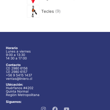
s
d
u
p
o
r
u
9
c
Tecles
9
r
s
o
c
p
t
o
d
t
r
o
d
u
o
o
s
u
c
s
d
c
t
Horario
u
t
Lunes a viernes
o
9:00 a 13:30
c
14:30 a 17:00
o
s
t
Contacto
s
(2) 2980 6156
o
(2) 2980 6157
+56 9 5415 1437
ventas@liniero.cl
s
Ubicación:
Huérfanos #4202
Quinta Normal
Región Metropolitana
Siguenos: