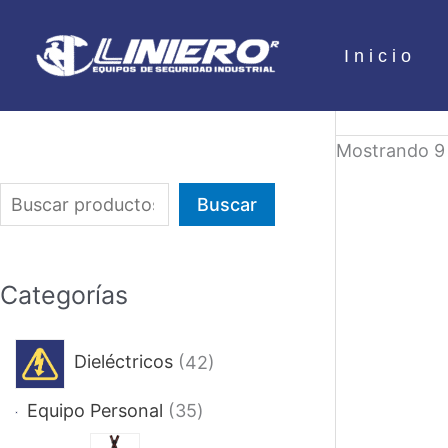
Ir
al
Inicio
contenido
Mostrando 9 
B
Buscar
u
s
Categorías
c
a
4
Dieléctricos
42
r
2
3
Equipo Personal
35
p
5