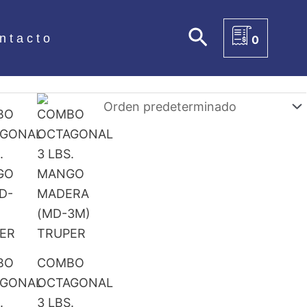
Buscar
ntacto
0
BO
COMBO
AGONAL
OCTAGONAL
.
3 LBS.