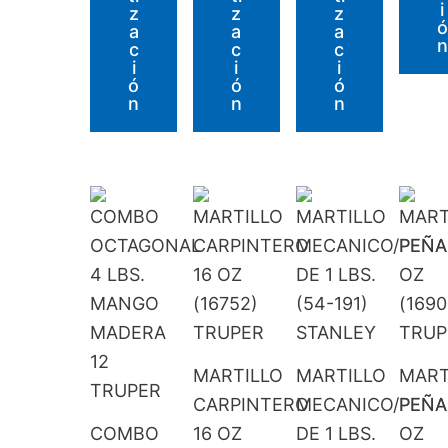
I
Z
Z
Z
Ó
A
A
A
N
C
C
C
I
I
I
Ó
Ó
Ó
N
N
N
MARTILLO
MARTILLO
MART
CARPINTERO
MECANICO/PEÑA
PEÑA
COMBO
16 OZ
DE 1 LBS.
OZ