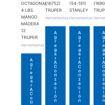
OCTAGONAL
(16752)
(54-191)
(1690
4 LBS.
TRUPER
STANLEY
TRUP
MANGO
Herramientas
Herramientas
Herra
MADERA
12
A
A
G
G
G
TRUPER
R
R
R
E
E
E
Herramientas
G
G
G
A
A
A
R
R
R
A
A
A
G
C
C
R
O
O
O
E
Ti
Ti
Ti
G
Z
Z
Z
A
A
A
A
R
C
C
C
A
I
I
I
C
Ó
Ó
Ó
O
N
N
N
Ti