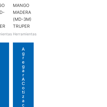
GO
MANGO
D-
MADERA
(MD-3M)
ER
TRUPER
mientas
Herramientas
A
A
G
R
E
G
A
R
A
A
C
C
O
Ti
Z
A
C