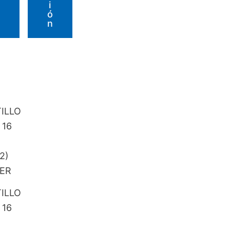
I
Ó
N
ILLO
 16