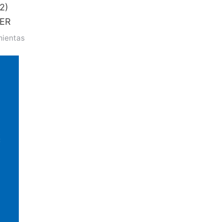
2)
ER
mientas
A
A
C