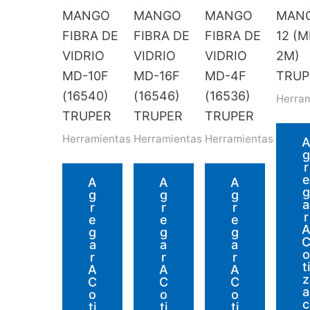
MANGO
MANGO
MANGO
MAN
FIBRA DE
FIBRA DE
FIBRA DE
12 (M
VIDRIO
VIDRIO
VIDRIO
2M)
MD-10F
MD-16F
MD-4F
TRUP
(16540)
(16546)
(16536)
Herra
TRUPER
TRUPER
TRUPER
Herramientas
Herramientas
Herramientas
G
R
E
A
A
A
G
G
G
G
A
R
R
R
R
E
E
E
G
G
G
A
A
A
O
R
R
R
Ti
A
A
A
Z
C
C
C
A
O
O
O
C
Ti
Ti
Ti