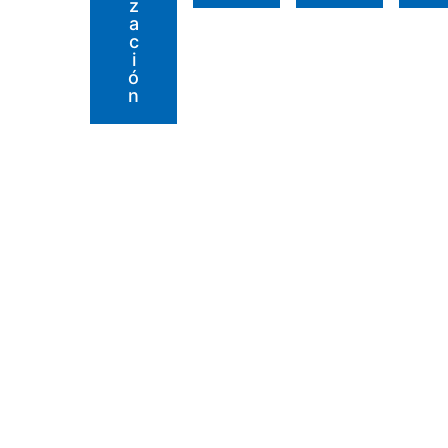
Z
A
C
I
Ó
N