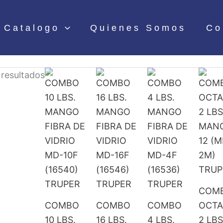
Catalogo
Quienes Somos
Co
resultados
COM
COMBO
COMBO
COMBO
OCT
10 LBS.
16 LBS.
4 LBS.
2 LBS