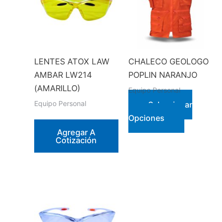
LENTES ATOX LAW
CHALECO GEOLOGO
AMBAR LW214
POPLIN NARANJO
(AMARILLO)
Equipo Personal
Equipo Personal
Seleccionar
Este
Opciones
producto
Agregar A
Cotización
tiene
múltiples
variantes.
Las
opciones
se