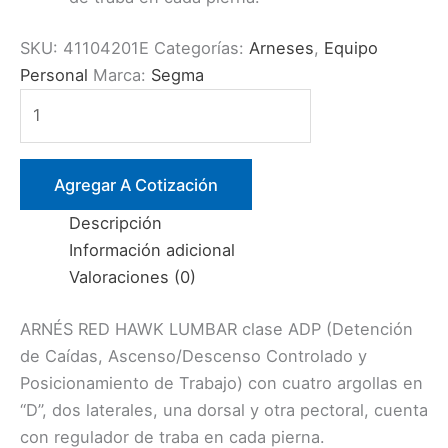
SKU:
41104201E
Categorías:
Arneses
,
Equipo
Personal
Marca:
Segma
ARNES
4
ARGOLLAS
C/FAJA
Agregar A Cotización
LUMBAR
Descripción
(RED
Información adicional
HAWK)
Valoraciones (0)
(SEGMA)
cantidad
ARNÉS RED HAWK LUMBAR clase ADP (Detención
de Caídas, Ascenso/Descenso Controlado y
Posicionamiento de Trabajo) con cuatro argollas en
“D”, dos laterales, una dorsal y otra pectoral, cuenta
con regulador de traba en cada pierna.