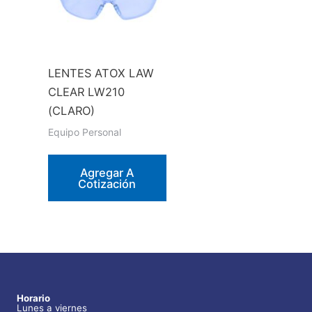
pueden
elegir
en
la
LENTES ATOX LAW
página
CLEAR LW210
de
(CLARO)
producto
Equipo Personal
Agregar A
Cotización
Horario
Lunes a viernes