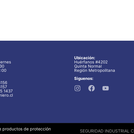
Ubicación:
iernes
Huérfanos #4202
:30
Quinta Normal
7:00
Región Metropolitana
Siguenos:
6156
6157
5 1437
iero.cl
e productos de protección
SEGURIDAD INDUSTRIAL C