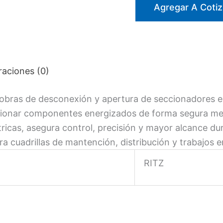
P/PERTIGA
Agregar A Cotiz
VMR-
1479-
2
TEREX-
raciones (0)
RITZ
cantidad
bras de desconexión y apertura de seccionadores en 
cionar componentes energizados de forma segura med
tricas, asegura control, precisión y mayor alcance d
a cuadrillas de mantención, distribución y trabajos 
RITZ