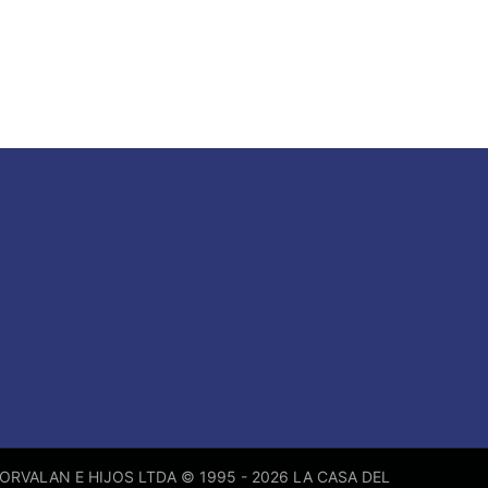
ORVALAN E HIJOS LTDA © 1995 - 2026 LA CASA DEL