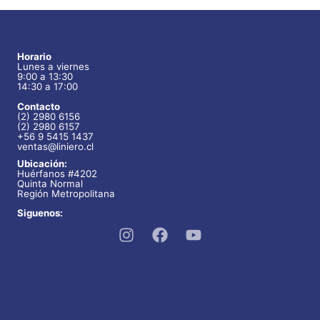
r
s
o
c
c
d
d
o
s
t
t
u
u
d
Horario
o
o
c
Lunes a viernes
c
u
9:00 a 13:30
s
s
14:30 a 17:00
t
t
c
Contacto
o
o
t
(2) 2980 6156
(2) 2980 6157
s
s
+56 9 5415 1437
o
ventas@liniero.cl
s
Ubicación:
Huérfanos #4202
Quinta Normal
Región Metropolitana
Siguenos: