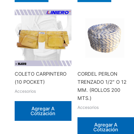
producto
producto
tiene
tiene
múltiples
múltiples
variantes.
variantes.
Las
Las
opciones
opciones
se
se
pueden
pueden
elegir
elegir
en
en
COLETO CARPINTERO
CORDEL PERLON
la
la
(10 POCKET)
TRENZADO 1/2″ O 12
página
página
MM. (ROLLOS 200
Accesorios
de
de
MTS.)
producto
producto
Accesorios
Agregar A
Cotización
Agregar A
Cotización