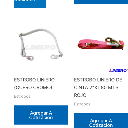
producto
tiene
múltiples
variantes.
Las
opciones
se
pueden
elegir
en
ESTROBO LINIERO
ESTROBO LINIERO DE
la
(CUERO CROMO)
CINTA 2″X1.80 MTS.
página
ROJO
Estrobos
de
Estrobos
producto
Agregar A
Cotización
Agregar A
Cotización