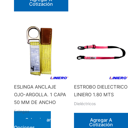
Cotización
tiene
múltiples
variantes.
Las
opciones
se
pueden
elegir
en
la
página
ESLINGA ANCLAJE
ESTROBO DIELECTRICO
de
OJO-ARGOLLA. 1 CAPA
LINIERO 1.80 MTS
producto
50 MM DE ANCHO
Dieléctricos
Eslingas
Seleccionar
Agregar A
Cotización
Este
Opciones