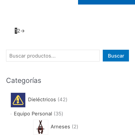
1
2
→
B
Buscar
u
s
Categorías
c
a
4
Dieléctricos
42
r
2
3
Equipo Personal
35
p
5
2
r
Arneses
2
p
p