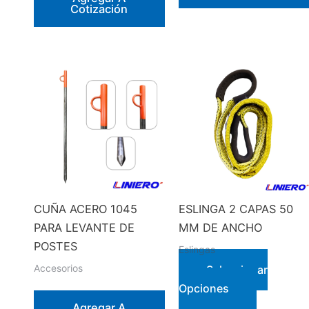
Cotización
CUÑA ACERO 1045
ESLINGA 2 CAPAS 50
PARA LEVANTE DE
MM DE ANCHO
POSTES
Eslingas
Accesorios
Seleccionar
Este
Opciones
producto
Agregar A