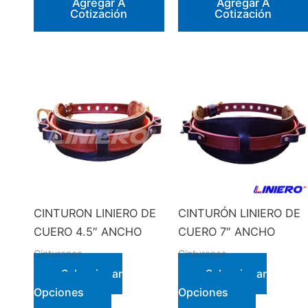
Agregar A
Agregar A
Cotización
Cotización
CINTURON LINIERO DE
CINTURÓN LINIERO DE
CUERO 4.5″ ANCHO
CUERO 7″ ANCHO
Cinturones
Cinturones
Seleccionar
Seleccionar
Este
Este
Opciones
Opciones