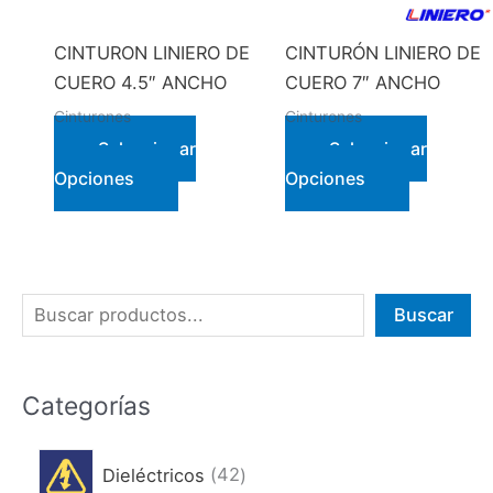
CINTURON LINIERO DE
CINTURÓN LINIERO DE
CUERO 4.5″ ANCHO
CUERO 7″ ANCHO
Cinturones
Cinturones
Seleccionar
Seleccionar
Este
Este
Opciones
Opciones
producto
producto
tiene
tiene
múltiples
múltiples
variantes.
variantes.
B
Buscar
Las
Las
u
opciones
opciones
s
se
se
Categorías
pueden
pueden
c
elegir
elegir
a
4
en
en
Dieléctricos
42
r