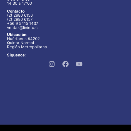
c
14:30 a 17:00
o
s
t
Contacto
s
(2) 2980 6156
o
(2) 2980 6157
+56 9 5415 1437
ventas@liniero.cl
s
Ubicación:
Huérfanos #4202
Quinta Normal
Región Metropolitana
Siguenos: