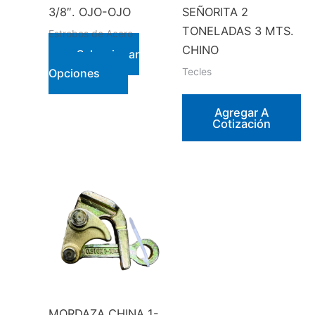
3/8″. OJO-OJO
SEÑORITA 2
producto
TONELADAS 3 MTS.
Estrobos de Acero
CHINO
Seleccionar
Este
Tecles
Opciones
producto
tiene
Agregar A
Cotización
múltiples
variantes.
Las
opciones
se
pueden
elegir
en
la
página
MORDAZA CHINA 1-