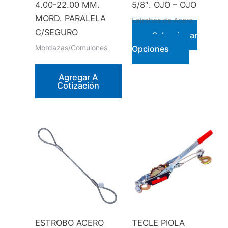
4.00-22.00 MM.
5/8″. OJO – OJO
MORD. PARALELA
Estrobos de Acero
C/SEGURO
Seleccionar
Este
Mordazas/Comulones
Opciones
producto
tiene
Agregar A
Cotización
múltiples
variantes.
Las
opciones
se
pueden
elegir
en
la
página
ESTROBO ACERO
TECLE PIOLA
de