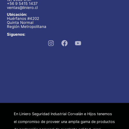
+56 9 5415 1437
ventas@liniero.cl
Ubicación:
Huérfanos #4202
Quinta Normal
Región Metropolitana
Siguenos:
En Liniero Seguridad Industrial Corvalán e Hijos tenemos
el compromiso de proveer una amplia gama de productos