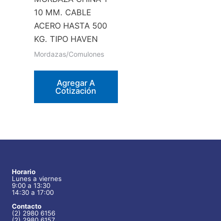
de
10 MM. CABLE
producto
ACERO HASTA 500
KG. TIPO HAVEN
Mordazas/Comulones
Agregar A
Cotización
Horario
Lunes a viernes
9:00 a 13:30
14:30 a 17:00
Contacto
(2) 2980 6156
(2) 2980 6157