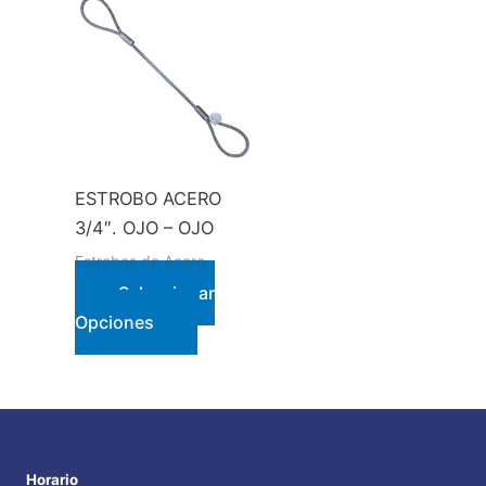
ESTROBO ACERO
3/4″. OJO – OJO
Estrobos de Acero
Seleccionar
Este
Opciones
producto
tiene
múltiples
variantes.
Las
Horario