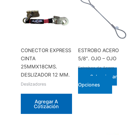
CONECTOR EXPRESS
ESTROBO ACERO
CINTA
5/8″. OJO – OJO
25MMX18CMS.
Estrobos de Acero
DESLIZADOR 12 MM.
Seleccionar
Este
Deslizadores
Opciones
producto
tiene
Agregar A
Cotización
múltiples
variantes.
Las
opciones