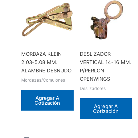
se
pueden
elegir
en
la
página
MORDAZA KLEIN
DESLIZADOR
de
2.03-5.08 MM.
VERTICAL 14-16 MM.
producto
ALAMBRE DESNUDO
P/PERLON
OPENWINGS
Mordazas/Comulones
Deslizadores
Agregar A
Cotización
Agregar A
Cotización