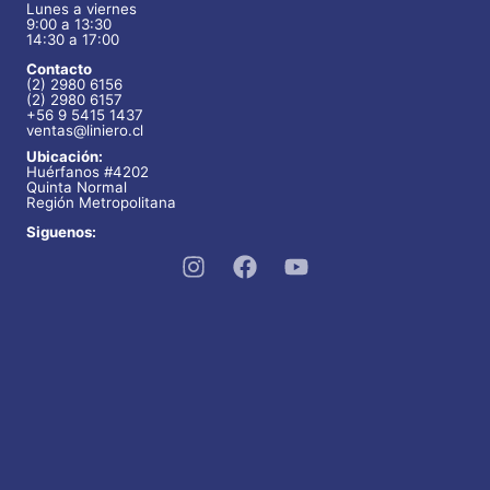
Lunes a viernes
opciones
9:00 a 13:30
se
14:30 a 17:00
pueden
Contacto
(2) 2980 6156
elegir
(2) 2980 6157
+56 9 5415 1437
en
ventas@liniero.cl
Ubicación:
la
Huérfanos #4202
página
Quinta Normal
Región Metropolitana
de
Siguenos:
producto