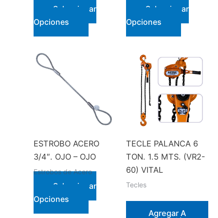
Seleccionar
Seleccionar
Este
Este
Opciones
Opciones
producto
producto
tiene
tiene
múltiples
múltiples
variantes.
variantes.
Las
Las
opciones
opciones
se
se
pueden
pueden
elegir
elegir
ESTROBO ACERO
TECLE PALANCA 6
en
en
3/4″. OJO – OJO
TON. 1.5 MTS. (VR2-
la
la
60) VITAL
Estrobos de Acero
página
página
Tecles
Seleccionar
de
de
Este
Opciones
producto
producto
producto
Agregar A