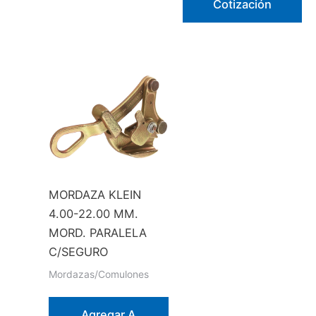
Cotización
tiene
múltiples
variantes.
Las
opciones
se
pueden
elegir
en
la
MORDAZA KLEIN
página
4.00-22.00 MM.
de
MORD. PARALELA
producto
C/SEGURO
Mordazas/Comulones
Agregar A