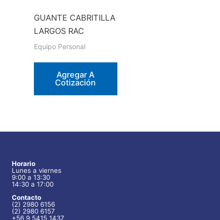
la
GUANTE CABRITILLA
página
LARGOS RAC
de
Equipo Personal
producto
Agregar A
Cotización
Horario
Lunes a viernes
9:00 a 13:30
14:30 a 17:00
Contacto
(2) 2980 6156
(2) 2980 6157
+56 9 5415 1437