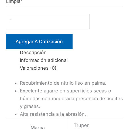
Limpiar
GUANTE
NYLON
CUBIERTO
C/NITRILO
Agregar A Cotización
MEDIANO
Descripción
(GUX-
Información adicional
NIT)
Valoraciones (0)
TRUPER
cantidad
Recubrimiento de nitrilo liso en palma.
Excelente agarre en superficies secas o
húmedas con moderada presencia de aceites
y grasas.
Alta resistencia a la abrasión.
Truper
Marca