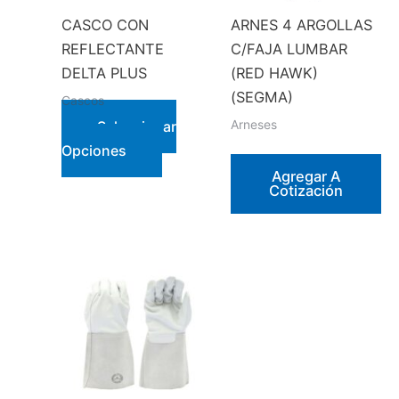
CASCO CON
ARNES 4 ARGOLLAS
REFLECTANTE
C/FAJA LUMBAR
DELTA PLUS
(RED HAWK)
(SEGMA)
Cascos
Arneses
Seleccionar
Este
Opciones
producto
Agregar A
Cotización
tiene
múltiples
variantes.
Las
opciones
se
pueden
elegir
en