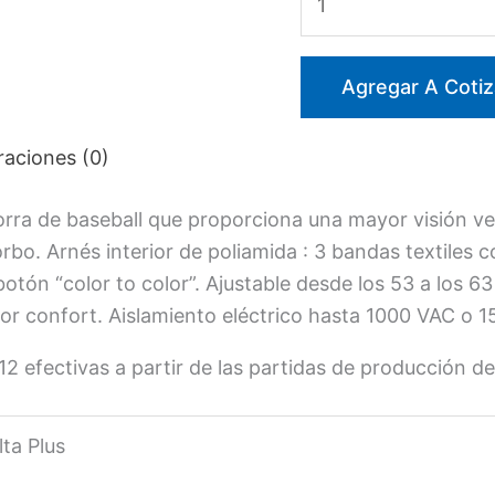
CON
REFLECTANTE
DELTA
Agregar A Cotiz
PLUS
cantidad
raciones (0)
a de baseball que proporciona una mayor visión vert
rbo. Arnés interior de poliamida : 3 bandas textiles 
otón “color to color”. Ajustable desde los 53 a los 6
jor confort. Aislamiento eléctrico hasta 1000 VAC o 
fectivas a partir de las partidas de producción de
lta Plus