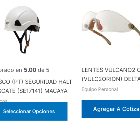
orado en
5.00
de 5
LENTES VULCANO2 
(VULC2ORION) DELT
SCO (PT) SEGURIDAD HALT
Equipo Personal
SCATE (SE17141) MACAYA
cos
Agregar A Cotiza
Este
Seleccionar Opciones
producto
tiene
múltiples