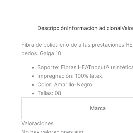
Descripción
Información adicional
Valo
Fibra de polietileno de altas prestaciones 
dedos. Galga 10.
Soporte: Fibras HEATnocut® (sintética
Impregnación: 100% látex.
Color: Amarillo-Negro.
Tallas: 08
Marca
Valoraciones
No hay valoraciones aún.