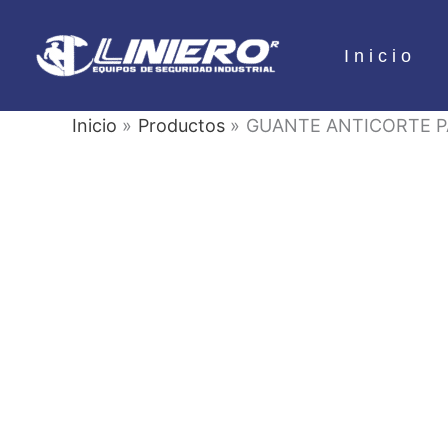
Ir
al
Inicio
contenido
Inicio
Productos
GUANTE ANTICORTE PA