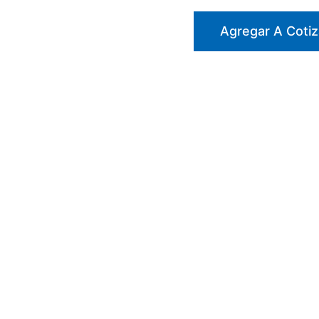
PALMA
LATEX
Agregar A Cotiz
(VENICUT52)
(8)
DELTA
PLUS
cantidad