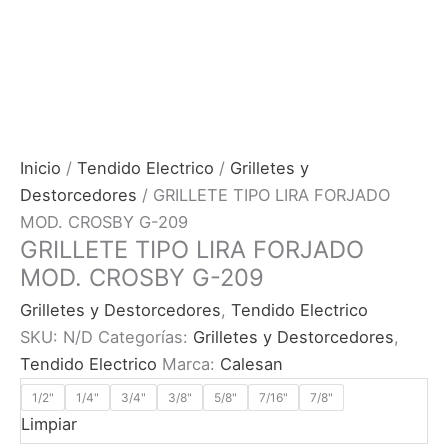
Inicio
/
Tendido Electrico
/
Grilletes y
Destorcedores
/ GRILLETE TIPO LIRA FORJADO
MOD. CROSBY G-209
GRILLETE TIPO LIRA FORJADO
MOD. CROSBY G-209
Grilletes y Destorcedores
,
Tendido Electrico
SKU:
N/D
Categorías:
Grilletes y Destorcedores
,
Tendido Electrico
Marca:
Calesan
1/2"
1/4"
3/4"
3/8"
5/8"
7/16"
7/8"
Limpiar