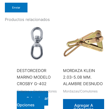
Productos relacionados
DESTORCEDOR
MORDAZA KLEIN
MARINO MODELO
2.03-5.08 MM.
CROSBY G-402
ALAMBRE DESNUDO
Grilletes y Destorcedores
Mordazas/Comulones
Seleccionar
Este
Opciones
Agregar A