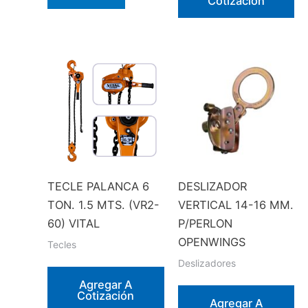
Cotización
producto
tiene
múltiples
variantes.
Las
opciones
se
pueden
elegir
en
TECLE PALANCA 6
DESLIZADOR
la
TON. 1.5 MTS. (VR2-
VERTICAL 14-16 MM.
página
60) VITAL
P/PERLON
de
OPENWINGS
Tecles
producto
Deslizadores
Agregar A
Cotización
Agregar A