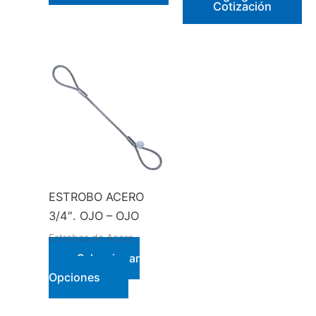
Cotización
ESTROBO ACERO
3/4″. OJO – OJO
Estrobos de Acero
Seleccionar
Este
Opciones
producto
tiene