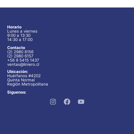
múltiples
variantes.
Las
Horario
Lunes a viernes
opciones
9:00 a 13:30
se
14:30 a 17:00
pueden
Contacto
(2) 2980 6156
elegir
(2) 2980 6157
+56 9 5415 1437
en
ventas@liniero.cl
Ubicación:
la
Huérfanos #4202
página
Quinta Normal
Región Metropolitana
de
Siguenos:
producto