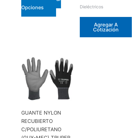
Este
Dieléctricos
Opciones
producto
tiene
Agregar A
Cotización
múltiples
variantes.
Las
opciones
se
pueden
elegir
en
la
página
GUANTE NYLON
de
RECUBIERTO
producto
C/POLIURETANO
(GUX-MEC) TRUPER