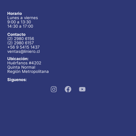
variantes.
Las
Horario
Lunes a viernes
opciones
9:00 a 13:30
se
14:30 a 17:00
pueden
Contacto
(2) 2980 6156
elegir
(2) 2980 6157
+56 9 5415 1437
en
ventas@liniero.cl
Ubicación:
la
Huérfanos #4202
página
Quinta Normal
Región Metropolitana
de
Siguenos:
producto