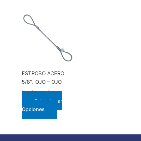
ESTROBO ACERO
5/8″. OJO – OJO
Estrobos de Acero
Seleccionar
Este
Opciones
producto
tiene
múltiples