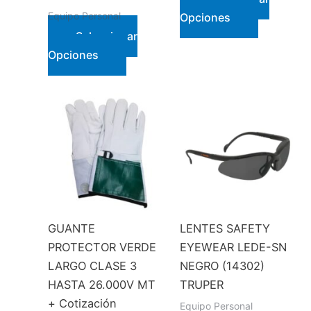
Este
Equipo Personal
Opciones
producto
Seleccionar
Este
tiene
Opciones
producto
múltiples
tiene
variantes.
múltiples
Las
variantes.
opciones
Las
se
opciones
pueden
se
elegir
pueden
en
elegir
la
GUANTE
LENTES SAFETY
en
página
PROTECTOR VERDE
EYEWEAR LEDE-SN
la
de
LARGO CLASE 3
NEGRO (14302)
página
producto
HASTA 26.000V MT
TRUPER
de
+ Cotización
Equipo Personal