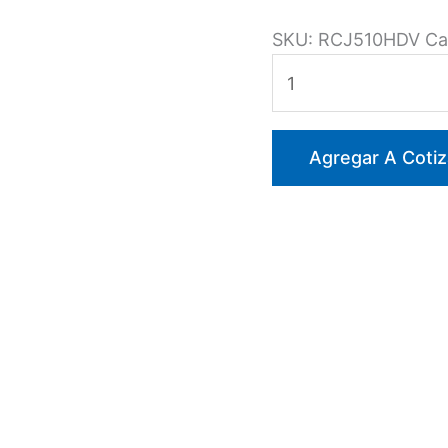
SKU:
RCJ510HDV
Ca
MORRAL
LONA
CUERO
15X25
Agregar A Cotiz
CMS.
CORTO
C/HEBILLA
DIELECTRICO
VERDE
cantidad