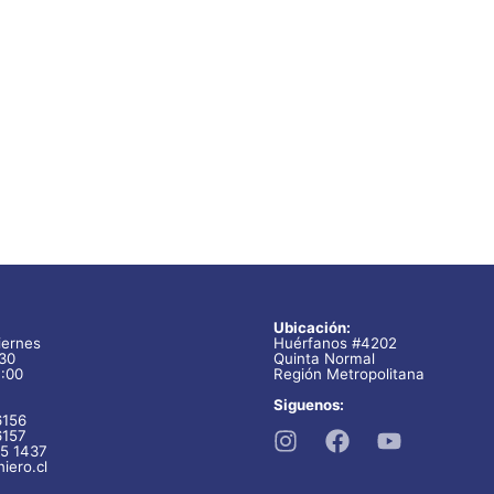
o
.
Ubicación:
iernes
Huérfanos #4202
:30
Quinta Normal
7:00
Región Metropolitana
Siguenos:
6156
6157
5 1437
iero.cl