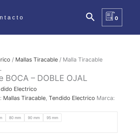
Buscar
ntacto
0
rico
/
Mallas Tiracable
/ Malla Tiracable
L
ble BOCA – DOBLE OJAL
dido Electrico
s:
Mallas Tiracable
,
Tendido Electrico
Marca:
m
80 mm
90 mm
95 mm