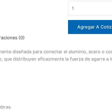
Malla
Tiracable
BOCA
–
Agregar A Cotiz
DOBLE
raciones (0)
OJAL
cantidad
mente diseñada para conectar el aluminio, acero o co
o, que distribuyen eficazmente la fuerza de agarre a l
ebras.