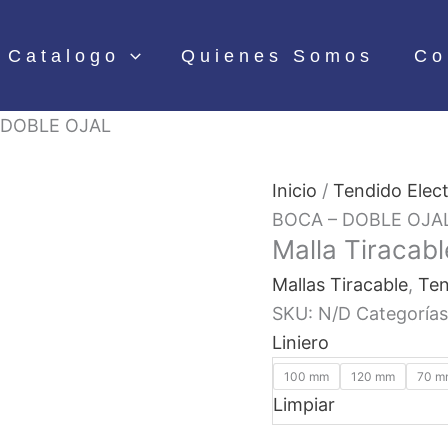
Catalogo
Quienes Somos
Co
– DOBLE OJAL
Inicio
/
Tendido Elect
BOCA – DOBLE OJA
Malla Tiraca
Mallas Tiracable
,
Ten
SKU:
N/D
Categoría
Liniero
100 mm
120 mm
70 m
Limpiar