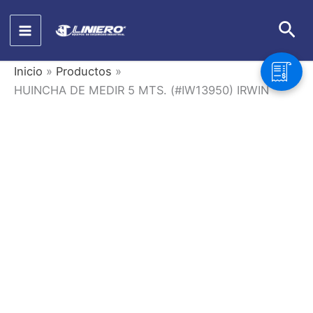
Ir
Bus
al
contenido
Inicio
Productos
HUINCHA DE MEDIR 5 MTS. (#IW13950) IRWIN