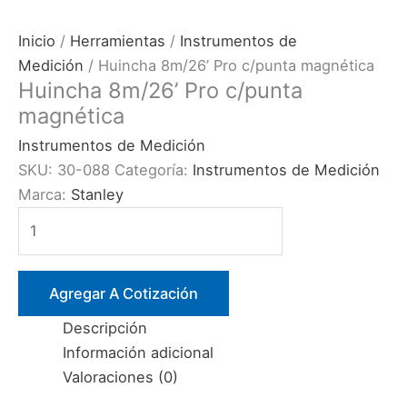
Inicio
/
Herramientas
/
Instrumentos de
Medición
/ Huincha 8m/26’ Pro c/punta magnética
Huincha 8m/26’ Pro c/punta
magnética
Instrumentos de Medición
SKU:
30-088
Categoría:
Instrumentos de Medición
Marca:
Stanley
Huincha
8m/26’
Pro
c/punta
Agregar A Cotización
magnética
Descripción
cantidad
Información adicional
Valoraciones (0)