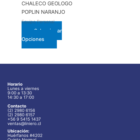
CHALECO GEOLOGO
POPLIN NARANJO
Equipo Personal
Seleccionar
Este
Opciones
producto
tiene
múltiples
variantes.
Las
Horario
Lunes a viernes
opciones
9:00 a 13:30
se
14:30 a 17:00
pueden
Contacto
(2) 2980 6156
elegir
(2) 2980 6157
+56 9 5415 1437
en
ventas@liniero.cl
Ubicación:
la
Huérfanos #4202
página
Quinta Normal