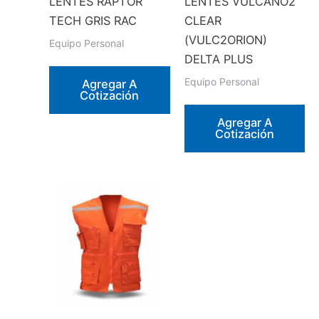
LENTES RAPTOR
LENTES VULCANO2
de
en
TECH GRIS RAC
CLEAR
producto
la
(VULC2ORION)
Equipo Personal
página
DELTA PLUS
de
Equipo Personal
Agregar A
producto
Cotización
Agregar A
Cotización