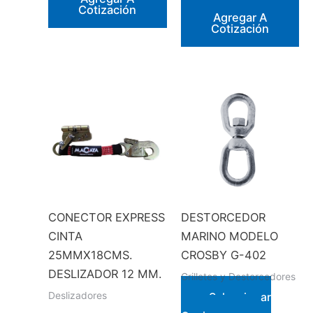
Cotización
Agregar A
Cotización
CONECTOR EXPRESS
DESTORCEDOR
CINTA
MARINO MODELO
25MMX18CMS.
CROSBY G-402
DESLIZADOR 12 MM.
Grilletes y Destorcedores
Deslizadores
Seleccionar