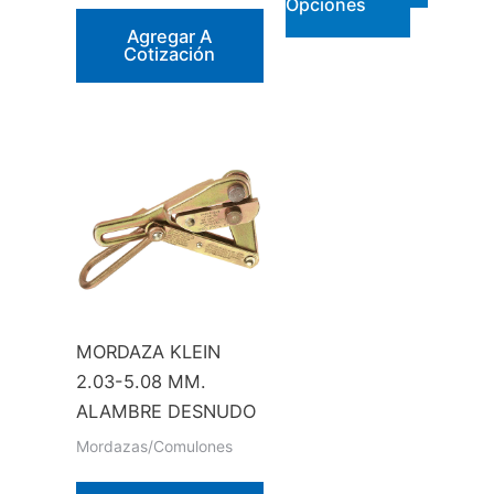
Este
Opciones
producto
Agregar A
Cotización
tiene
múltiples
variantes.
Las
opciones
se
pueden
elegir
en
la
MORDAZA KLEIN
página
2.03-5.08 MM.
de
ALAMBRE DESNUDO
producto
Mordazas/Comulones