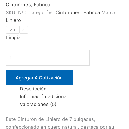
Cinturones
,
Fabrica
SKU:
N/D
Categorías:
Cinturones
,
Fabrica
Marca:
Liniero
M-L
S
Limpiar
CINTURÓN
LINIERO
DE
CUERO
Agregar A Cotización
7″
Descripción
ANCHO
Información adicional
cantidad
Valoraciones (0)
Este Cinturón de Liniero de 7 pulgadas,
confeccionado en cuero natural, destaca por su