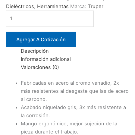
Dieléctricos
,
Herramientas
Marca:
Truper
ALICATE
8″
PUNTA
Y
Agregar A Cotización
CORTE
Descripción
AISLADO
Información adicional
1000V
Valoraciones (0)
(T203-
8X)
Fabricadas en acero al cromo vanadio, 2x
TRUPER
más resistentes al desgaste que las de acero
cantidad
al carbono.
Acabado niquelado gris, 3x más resistente a
la corrosión.
Mango ergonómico, mejor sujeción de la
pieza durante el trabajo.