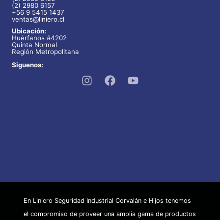
(2) 2980 6157
+56 9 5415 1437
ventas@liniero.cl
Ubicación:
Huérfanos #4202
Quinta Normal
Región Metropolitana
Siguenos:
En Liniero Seguridad Industrial Corvalán e Hijos tenemos
el compromiso de proveer una amplia gama de productos