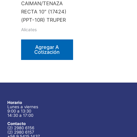
CAIMAN/TENAZA
RECTA 10″ (17424)
(PPT-10R) TRUPER
Alicates
Agregar A
Cotización
Horario
Lunes a viernes
9:00 a 13:30
14:30 a 17:00
Contacto
(2) 2980 6156
(2) 2980 6157
+56 9 5415 1437